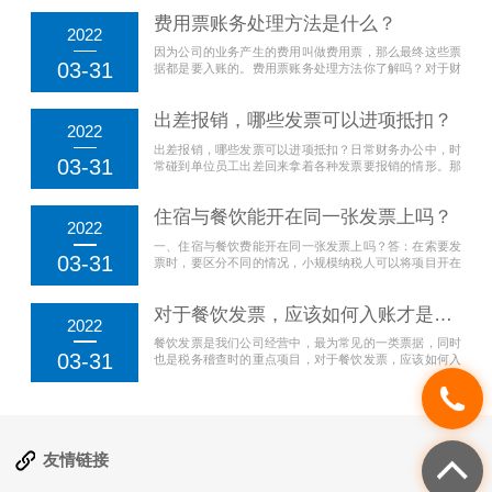
验学校（高中部）590分，深圳外国语学校和深圳市高级
费用票账务处理方法是什么？
中学中心校区均为587分。市招考办介绍，第一批和第二
2022
批高中的投档录取工作分别于7月26日上午、下午完成，
因为公司的业务产生的费用叫做费用票，那么最终这些票
考生可...
03-31
据都是要入账的。费用票账务处理方法你了解吗？对于财
务工作者来说，这些是最基础的工作内容。今天我们再来
详细了解一下费用票，再了解一下费用票账务的处理方
出差报销，哪些发票可以进项抵扣？
法。费用票包括了哪些其实费用票包括的方面比较广，只
2022
要是因为公司产生的费用都叫作费用票，比如说招待客户
出差报销，哪些发票可以进项抵扣？日常财务办公中，时
的...
03-31
常碰到单位员工出差回来拿着各种发票要报销的情形。那
么，出差过程中取得的增值税发票都可以抵扣吗?企业员
工在出差过程中取得的交通、餐饮、住宿等发票并不是都
住宿与餐饮能开在同一张发票上吗？
可以进行增值税进项税额抵扣的，听网校跟您细细说来。
2022
一、交通费纳税人购进国内旅客运输服务，其进项税额允
一、住宿与餐饮费能开在同一张发票上吗？答：在索要发
许...
03-31
票时，要区分不同的情况，小规模纳税人可以将项目开在
一张发票上；而对于一般纳税人，因为出差发生的住宿费
取得增值税专用发票可以抵扣进项，餐饮、娱乐等不可以
对于餐饮发票，应该如何入账才是合理的呢？
抵扣，所以要将住宿与餐饮、娱乐等分别开票，住宿开具
2022
增值税专用发票，餐饮、娱乐等开具增值税普通发票。
餐饮发票是我们公司经营中，最为常见的一类票据，同时
住...
03-31
也是税务稽查时的重点项目，对于餐饮发票，应该如何入
账才是合理的呢？首先我们要知道，餐饮发票可不都是入
账到业务招待费里，成本费用入账到什么科目，还是要根
据用途和发生的对象来判断的，并不是按照发票的名目来
直接判断，至少有以下4个科目，是可以凭餐饮发票入
账，...
友情链接