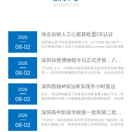
INFORMATION
深企自研人工心脏获欧盟CE认证
2026
深圳核心医疗科技股份有限公司（以下简称“核心医疗”）
08-02
自主研发的植入式左心室辅助系统Corheart 6成功获得欧
盟医疗器械法规（MDR）认证。这是全球首款在欧盟
MDR全新监管体系下完成CE认证的人工心脏产品，也是
深圳自然博物馆今日正式开馆，八大主题展厅串联46亿年地球演化史
中国首款取得CE认证的人工心脏产品。CE认证被公认为
2026
全球最严苛的医疗器械监管体系之一。欧盟自2017年启动
7月28日上午，中国南方地区规模最大的综合性自然博物
医疗器械...
08-02
馆——深圳自然博物馆正式面向公众开放。在当天的开馆
活动上，中国地质博物馆、国家自然博物馆、中国科学院
古脊椎动物与古人类研究所与深圳自然博物馆共同签署合
深圳西丽⇌深汕将实现半小时直达
作协议。深圳自然博物馆正式与三家国家级科研机构及自
2026
然场馆达成战略合作，未来双方将在藏品资源共享、联合
近日，深汕高铁建设工程接连完成多项重大施工节点，跨
学...
08-02
厦深铁路特大桥门式墩钢盖梁跨线吊装顺利收官，深汕枢
纽站房钢网架组装全面启动，项目建设稳步提速。线路通
车后，深圳西丽至深汕特别合作区可实现30分钟直达。深
深圳高中阶段学校第一批和第二批录取分数线公布
汕高铁起自深圳西丽枢纽站，终点接入广汕高铁深汕站，
2026
正线全长125.486公里，全线设6座车站，配套桥梁37
7月26日，深圳2026年高中阶段学校招生第一批和第二批
座、...
08-02
录取分数线公布，相关投档录取工作顺利完成。在面向全
市招收AC类考生的住宿类别中，深圳中学592分，深圳实